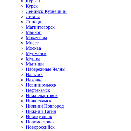
Курган
Курск
Ленинск-Кузнецкий
Ливны
Липецк
Магнитогорск
Майкоп
Махачкала
Миасс
Москва
Мурманск
Муром
Мытищи
Набережные Челны
Нальчик
Находка
Невинномысск
Нефтекамск
Нижневартовск
Нижнекамск
Нижний Новгород
Нижний Тагил
Новокузнецк
Новомосковск
Новороссийск