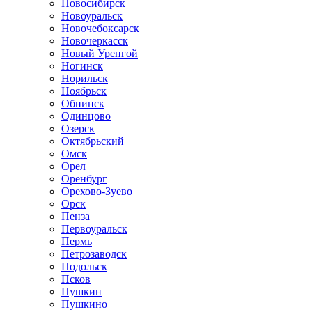
Новосибирск
Новоуральск
Новочебоксарск
Новочеркасск
Новый Уренгой
Ногинск
Норильск
Ноябрьск
Обнинск
Одинцово
Озерск
Октябрьский
Омск
Орел
Оренбург
Орехово-Зуево
Орск
Пенза
Первоуральск
Пермь
Петрозаводск
Подольск
Псков
Пушкин
Пушкино