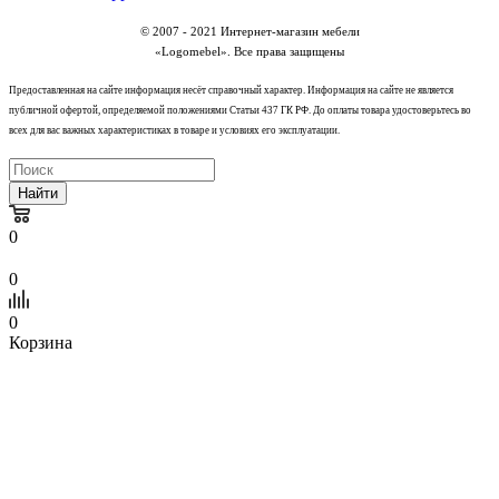
© 2007 - 2021 Интернет-магазин мебели
«Logomebel». Все права защищены
Предоставленная на сайте информация несёт справочный характер. Информация на сайте не является
публичной офертой, определяемой положениями Статьи 437 ГК РФ. До оплаты товара удостоверьтесь во
всех для вас важных характеристиках в товаре и условиях его эксплуатации.
Найти
0
0
0
Корзина