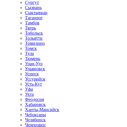
Сургут
Сызрань
Сыктывкар
Таганрог
Тамбов
Тверь
Тобольск
Тольятти
Томилино
Томск
Тула
Тюмень
Улан-Удэ
Ульяновск
Усинск
Уссурийск
Усть-Кут
Уфа
Ухта
Феодосия
Хабаровск
Ханты-Мансийск
Чебоксары
Челябинск
Череповец