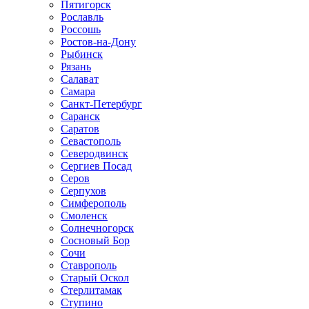
Пятигорск
Рославль
Россошь
Ростов-на-Дону
Рыбинск
Рязань
Салават
Самара
Санкт-Петербург
Саранск
Саратов
Севастополь
Северодвинск
Сергиев Посад
Серов
Серпухов
Симферополь
Смоленск
Солнечногорск
Сосновый Бор
Сочи
Ставрополь
Старый Оскол
Стерлитамак
Ступино