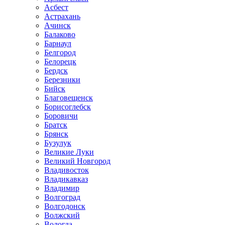
Асбест
Астрахань
Ачинск
Балаково
Барнаул
Белгород
Белорецк
Бердск
Березники
Бийск
Благовещенск
Борисоглебск
Боровичи
Братск
Брянск
Бузулук
Великие Луки
Великий Новгород
Владивосток
Владикавказ
Владимир
Волгоград
Волгодонск
Волжский
Вологда