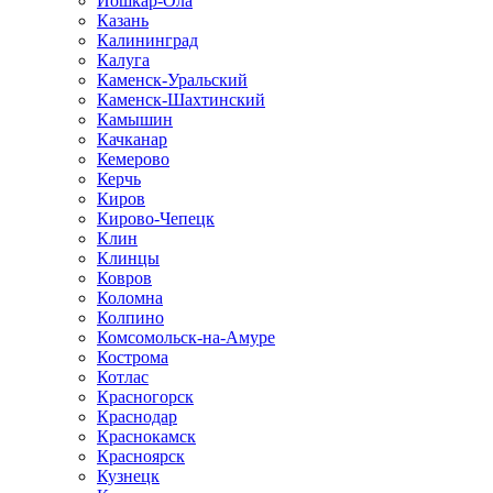
Йошкар-Ола
Казань
Калининград
Калуга
Каменск-Уральский
Каменск-Шахтинский
Камышин
Качканар
Кемерово
Керчь
Киров
Кирово-Чепецк
Клин
Клинцы
Ковров
Коломна
Колпино
Комсомольск-на-Амуре
Кострома
Котлас
Красногорск
Краснодар
Краснокамск
Красноярск
Кузнецк